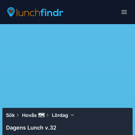
Lunchfindr
Open
Sök
Hovås 🗺
Lördag
Dagens Lunch v.32