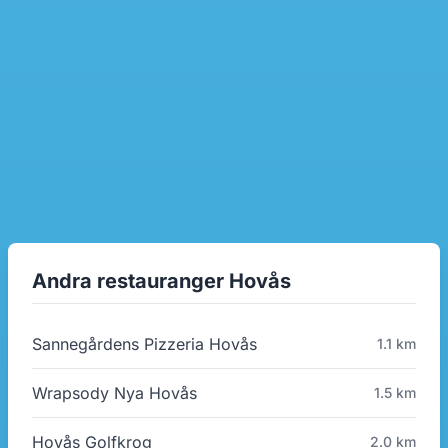
Andra restauranger Hovås
Sannegårdens Pizzeria Hovås
1.1 km
Wrapsody Nya Hovås
1.5 km
Hovås Golfkrog
2.0 km