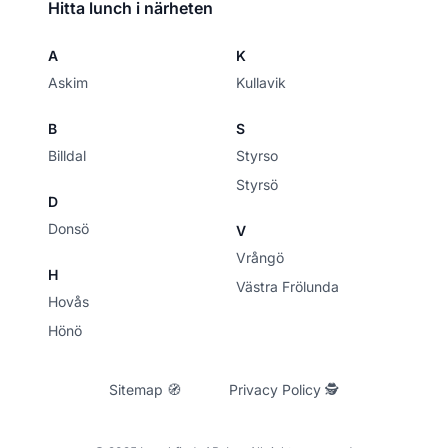
Hitta lunch i närheten
A
K
Askim
Kullavik
B
S
Billdal
Styrso
Styrsö
D
Donsö
V
Vrångö
H
Västra Frölunda
Hovås
Hönö
Sitemap 🧭
Privacy Policy 🕵