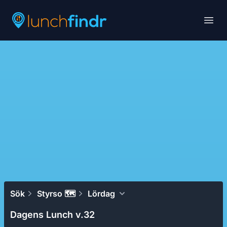
Lunchfindr
Open
Sök
Styrso 🗺
Lördag
Dagens Lunch v.32