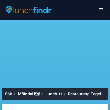
Lunchfindr
Open
Sök
Mölndal 🗺
Lunch 🍴
Restaurang Tegel