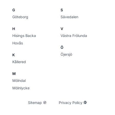
G
S
Göteborg
Sävedalen
H
V
Hisings Backa
Västra Frölunda
Hovås
Ö
Öjersjö
K
Kållered
M
Mölndal
Mölnlycke
Sitemap 🧭
Privacy Policy 🕵