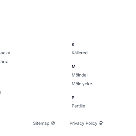
K
Backa
Kållered
Kärra
M
Mölndal
Mölnlycke
d
P
Partille
Sitemap 🧭
Privacy Policy 🕵