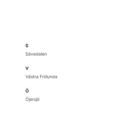
S
Sävedalen
V
Västra Frölunda
Ö
Öjersjö