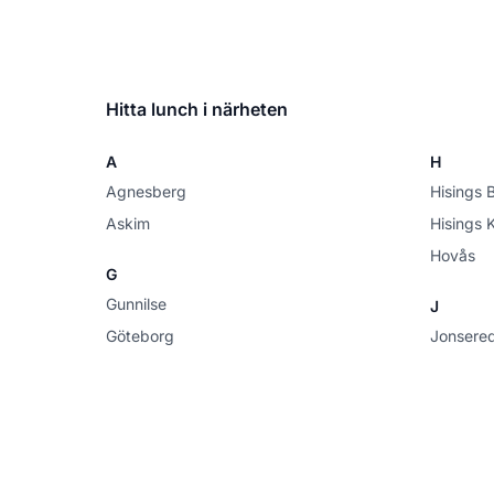
Hitta lunch i närheten
A
H
Agnesberg
Hisings 
Askim
Hisings 
Hovås
G
Gunnilse
J
Göteborg
Jonsere