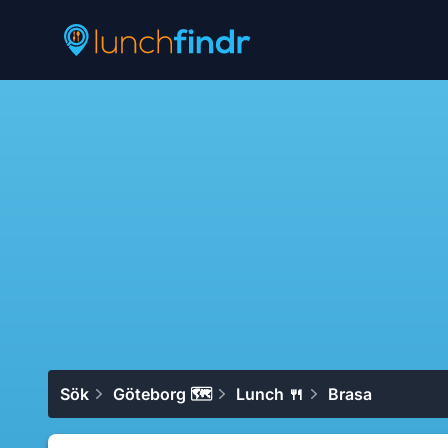
Lunchfindr
Sök
Göteborg 🗺
Lunch 🍴
Brasa