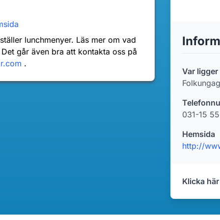
msida
Inform
nställer lunchmenyer. Läs mer om vad
 Det går även bra att kontakta oss på
dr.com
.
Var ligger
Folkungag
Telefonn
031-15 55
Hemsida
http://ww
Klicka här