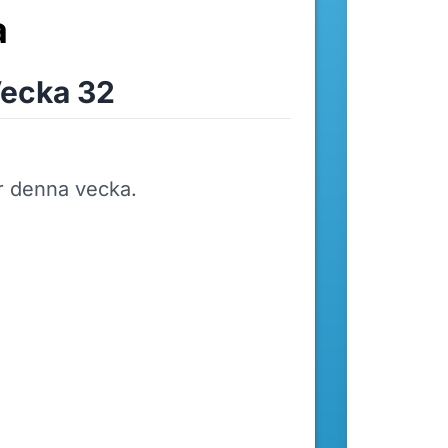
a
ecka 32
r denna vecka.