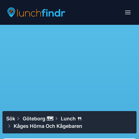
Lunchfindr
Open
Sök
Göteborg 🗺
Lunch 🍴
Kåges Hörna Och Kågebaren