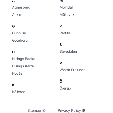
A
M
Agnesberg
Mölndal
Askim
Mölnlycke
G
P
Gunnilse
Partille
Göteborg
S
Sävedalen
H
Hisings Backa
V
Hisings Kärra
Västra Frölunda
Hovås
Ö
K
Öjersjö
Kållered
Sitemap 🧭
Privacy Policy 🕵