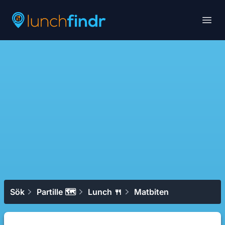
Lunchfindr
Open
Sök
Partille 🗺
Lunch 🍴
Matbiten