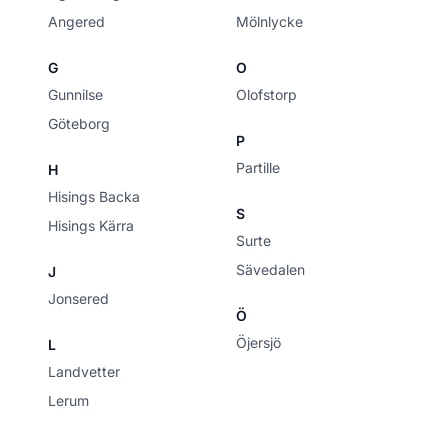
Angered
Mölnlycke
G
O
Gunnilse
Olofstorp
Göteborg
P
Partille
H
Hisings Backa
S
Hisings Kärra
Surte
Sävedalen
J
Jonsered
Ö
Öjersjö
L
Landvetter
Lerum