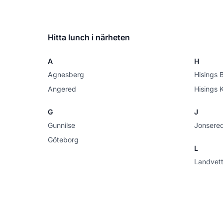
Hitta lunch i närheten
A
H
Agnesberg
Hisings 
Angered
Hisings 
G
J
Gunnilse
Jonsere
Göteborg
L
Landvett