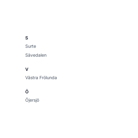
S
Surte
Sävedalen
V
Västra Frölunda
Ö
Öjersjö