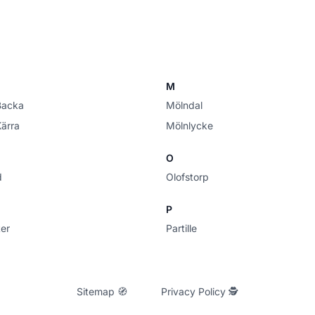
M
Backa
Mölndal
Kärra
Mölnlycke
O
d
Olofstorp
P
er
Partille
Sitemap 🧭
Privacy Policy 🕵