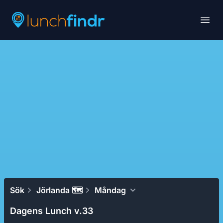
Lunchfindr
Open
Sök
Jörlanda 🗺
Måndag
Dagens Lunch v.33