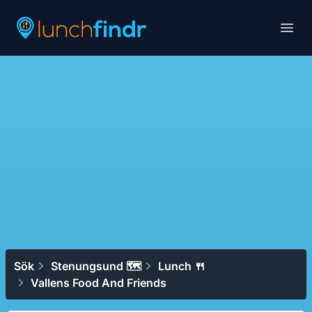
Lunchfindr
Open
Sök
Stenungsund 🗺
Lunch 🍴
Vallens Food And Friends