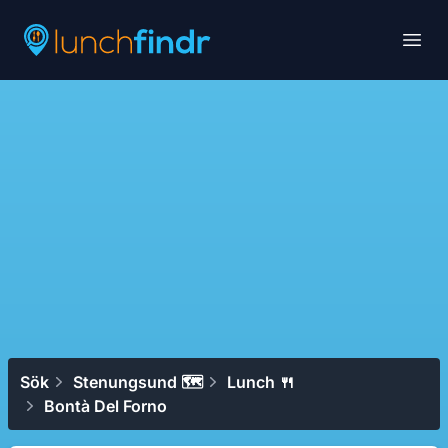
Lunchfindr
Open
Sök
Stenungsund 🗺
Lunch 🍴
Bontà Del Forno