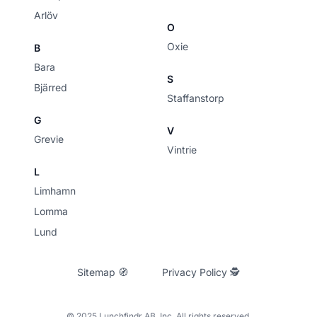
Arlöv
O
Oxie
B
Bara
S
Bjärred
Staffanstorp
G
V
Grevie
Vintrie
L
Limhamn
Lomma
Lund
Sitemap 🧭
Privacy Policy 🕵
© 2025 Lunchfindr AB, Inc. All rights reserved.