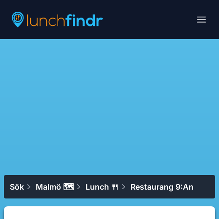
Lunchfindr
Open
Sök
Malmö 🗺
Lunch 🍴
Restaurang 9:an