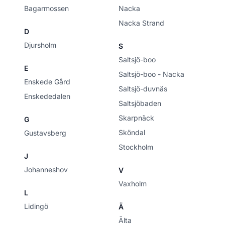
Bagarmossen
Nacka
Nacka Strand
D
Djursholm
S
Saltsjö-boo
E
Saltsjö-boo - Nacka
Enskede Gård
Saltsjö-duvnäs
Enskededalen
Saltsjöbaden
Skarpnäck
G
Sköndal
Gustavsberg
Stockholm
J
Johanneshov
V
Vaxholm
L
Lidingö
Ä
Älta