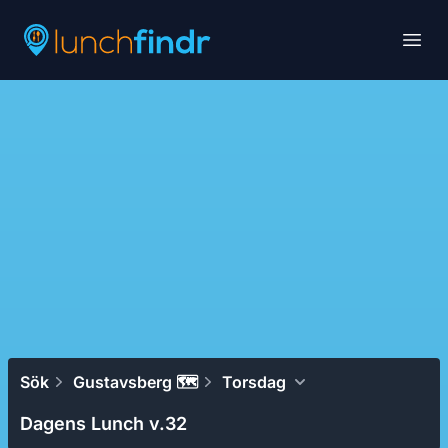
Lunchfindr
Open
Sök
Gustavsberg 🗺
Torsdag
Dagens Lunch v.32