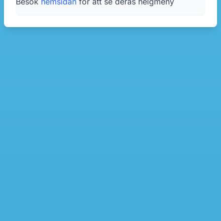
Besök
hemsidan
för att se deras helgmeny