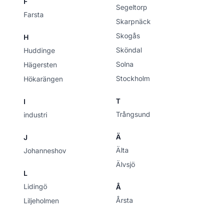
F
Segeltorp
Farsta
Skarpnäck
Skogås
H
Sköndal
Huddinge
Solna
Hägersten
Stockholm
Hökarängen
T
I
Trångsund
industri
Ä
J
Älta
Johanneshov
Älvsjö
L
Lidingö
Å
Årsta
Liljeholmen