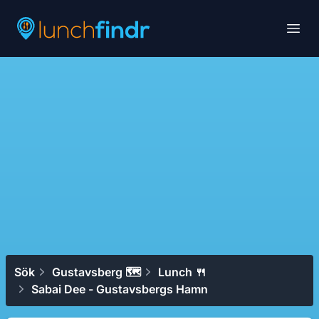
Lunchfindr
Open
Sök
Gustavsberg 🗺
Lunch 🍴
Sabai Dee - Gustavsbergs Hamn