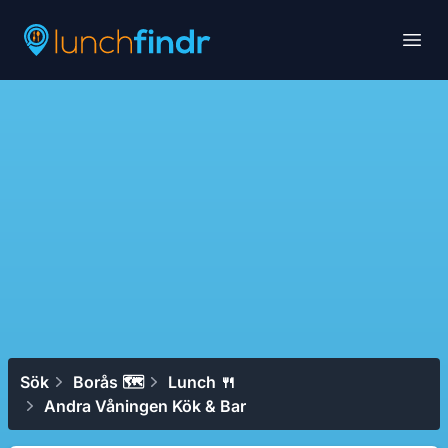
Lunchfindr
Open
Sök
Borås 🗺
Lunch 🍴
Andra Våningen Kök & Bar