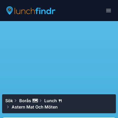
Lunchfindr
Open
Sök
Borås 🗺
Lunch 🍴
Astern Mat Och Möten