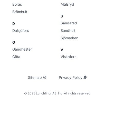
Borås
Målsryd
Brämhult
S
Sandared
D
Dalsjöfors
Sandhult
Sjömarken
G
Gånghester
V
Göta
Viskafors
Sitemap 🧭
Privacy Policy 🕵
© 2025 Lunchfindr AB, Inc. All rights reserved.