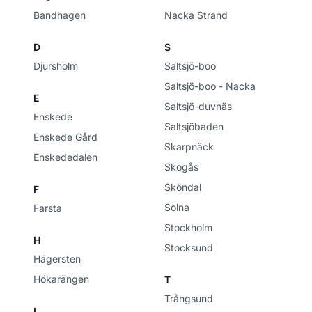
Bandhagen
Nacka Strand
D
S
Djursholm
Saltsjö-boo
Saltsjö-boo - Nacka
E
Saltsjö-duvnäs
Enskede
Saltsjöbaden
Enskede Gård
Skarpnäck
Enskededalen
Skogås
Sköndal
F
Solna
Farsta
Stockholm
H
Stocksund
Hägersten
Hökarängen
T
Trångsund
I