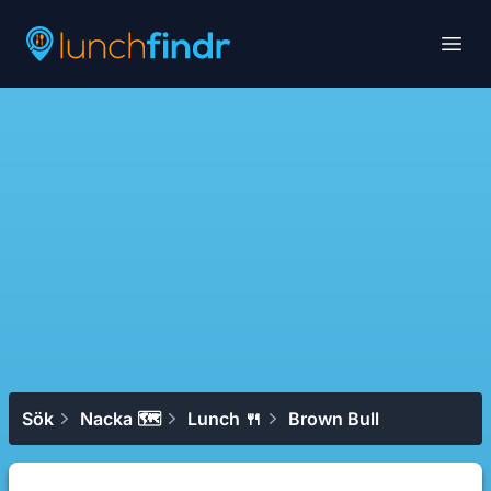
Lunchfindr
Open
Sök
Nacka 🗺
Lunch 🍴
Brown Bull