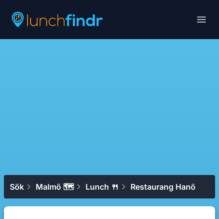
Lunchfindr
Open
Sök
Malmö 🗺
Lunch 🍴
Restaurang Hanö