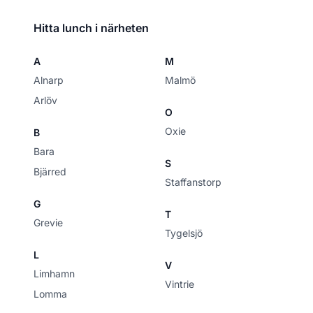
Hitta lunch i närheten
A
M
Alnarp
Malmö
Arlöv
O
Oxie
B
Bara
S
Bjärred
Staffanstorp
G
T
Grevie
Tygelsjö
L
V
Limhamn
Vintrie
Lomma