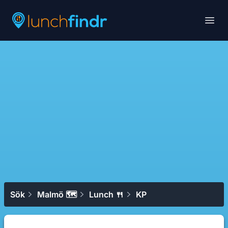
Lunchfindr
Open
Sök
Malmö 🗺
Lunch 🍴
KP