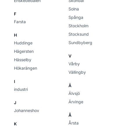
Enskededalen
Sköndal
Solna
F
Spånga
Farsta
Stockholm
Stocksund
H
Sundbyberg
Huddinge
Hägersten
V
Hässelby
Vårby
Hökarängen
Vällingby
I
Ä
industri
Älvsjö
Ärvinge
J
Johanneshov
Å
Årsta
K