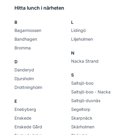
Hitta lunch i närheten
B
L
Bagarmossen
Lidingö
Bandhagen
Liljeholmen
Bromma
N
Nacka Strand
D
Danderyd
S
Djursholm
Saltsjö-boo
Drottningholm
Saltsjö-boo - Nacka
Saltsjö-duvnäs
E
Enebyberg
Segeltorp
Enskede
Skarpnäck
Enskede Gård
Skärholmen