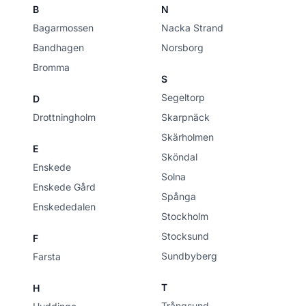
B
N
Bagarmossen
Nacka Strand
Bandhagen
Norsborg
Bromma
S
Segeltorp
D
Drottningholm
Skarpnäck
Skärholmen
E
Sköndal
Enskede
Solna
Enskede Gård
Spånga
Enskededalen
Stockholm
Stocksund
F
Sundbyberg
Farsta
T
H
Trångsund