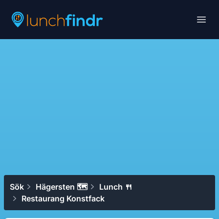
Lunchfindr
Open
Sök
Hägersten 🗺
Lunch 🍴
Restaurang Konstfack