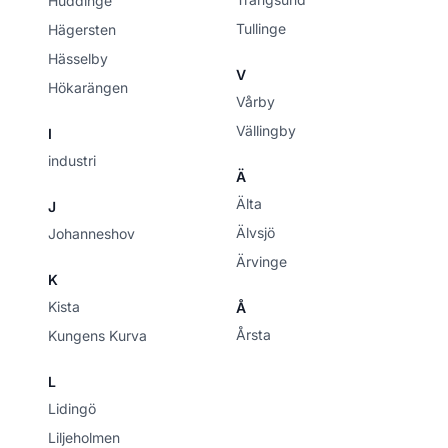
Huddinge
Tullinge
Hägersten
Hässelby
V
Hökarängen
Vårby
Vällingby
I
industri
Ä
Älta
J
Älvsjö
Johanneshov
Ärvinge
K
Kista
Å
Årsta
Kungens Kurva
L
Lidingö
Liljeholmen