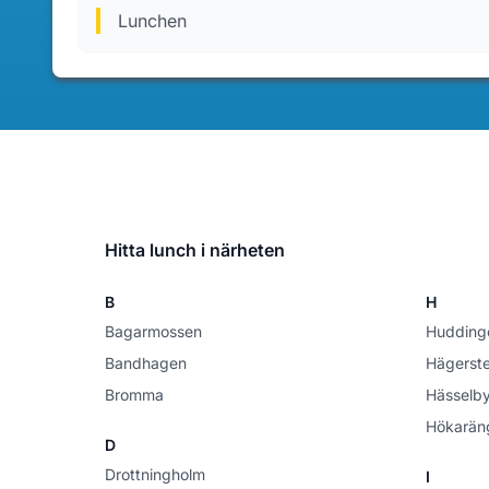
Lunchen
Hitta lunch i närheten
B
H
Bagarmossen
Hudding
Bandhagen
Hägerst
Bromma
Hässelb
Hökarän
D
Drottningholm
I