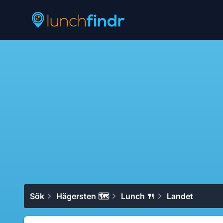
Lunchfindr
Sök
Hägersten 🗺
Lunch 🍴
Landet