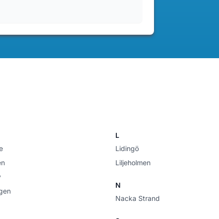
L
e
Lidingö
en
Liljeholmen
y
N
gen
Nacka Strand