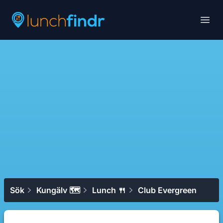
Lunchfindr
Open
Sök
Kungälv 🗺
Lunch 🍴
Club Evergreen