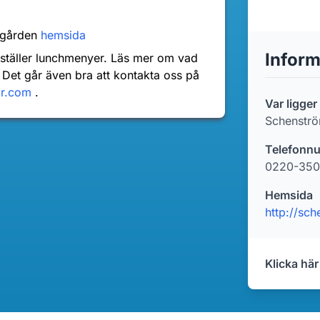
rgården
hemsida
Inform
nställer lunchmenyer. Läs mer om vad
 Det går även bra att kontakta oss på
dr.com
.
Var ligge
Schenströ
Telefonn
0220-350
Hemsida
Klicka här