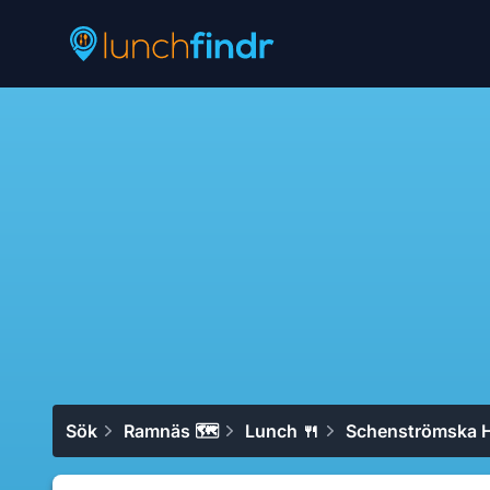
Lunchfindr
Sök
Ramnäs 🗺
Lunch 🍴
Schenströmska H