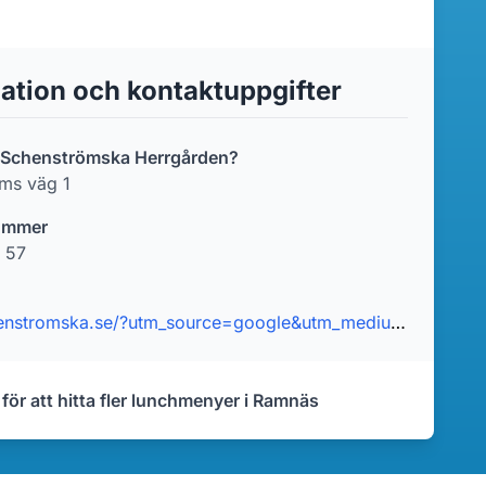
ation och kontaktuppgifter
r Schenströmska Herrgården?
ms väg 1
ummer
 57
http://schenstromska.se/?utm_source=google&utm_medium=organic&utm_campaign=gmb
 för att hitta fler lunchmenyer i Ramnäs