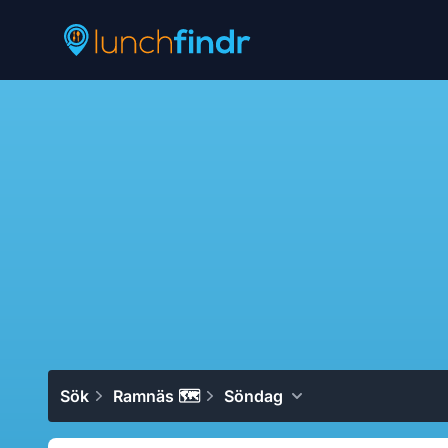
Lunchfindr
Sök
Ramnäs 🗺
Söndag