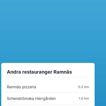
Andra restauranger Ramnäs
Ramnäs pizzeria
0.2 km
Schenströmska Herrgården
1.0 km