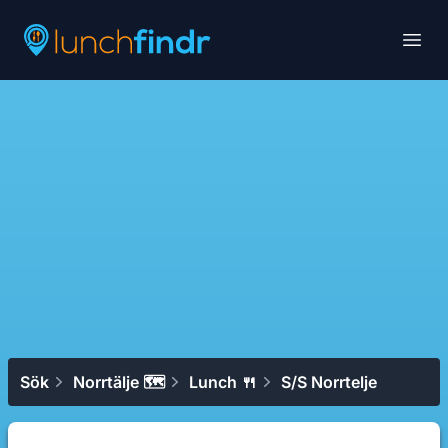
Lunchfindr
Open
Sök
Norrtälje 🗺
Lunch 🍴
S/s Norrtelje