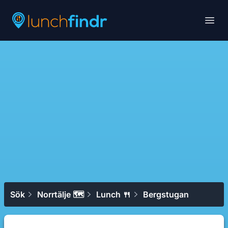
Lunchfindr
Open
Sök
Norrtälje 🗺
Lunch 🍴
Bergstugan