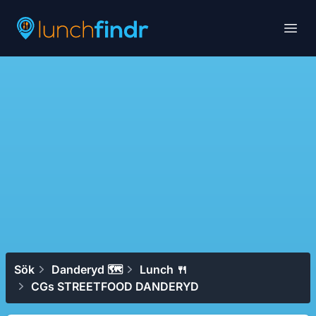
Lunchfindr
Open
Sök
Danderyd 🗺
Lunch 🍴
CGs STREETFOOD DANDERYD