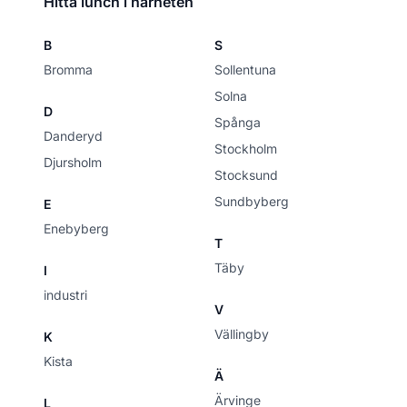
Hitta lunch i närheten
B
S
Bromma
Sollentuna
Solna
D
Spånga
Danderyd
Stockholm
Djursholm
Stocksund
Sundbyberg
E
Enebyberg
T
Täby
I
industri
V
Vällingby
K
Kista
Ä
Ärvinge
L