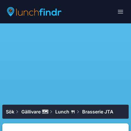
Lunchfindr
Open
Sök
Gällivare 🗺
Lunch 🍴
Brasserie JTA