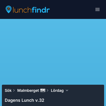
Lunchfindr
Open
Sök
Malmberget 🗺
Lördag
Dagens Lunch v.32