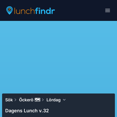
Lunchfindr
Open
Sök
Öckerö 🗺
Lördag
Dagens Lunch v.32