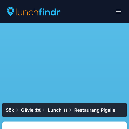
Lunchfindr
Open
Sök
Gävle 🗺
Lunch 🍴
Restaurang Pigalle