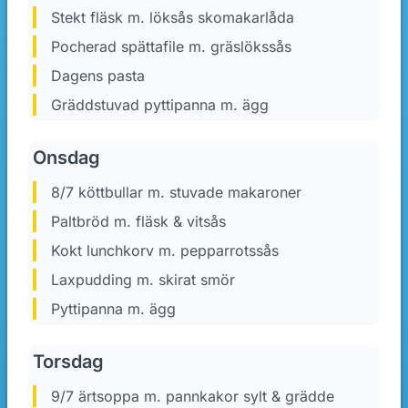
Stekt fläsk m. löksås skomakarlåda
Pocherad spättafile m. gräslökssås
Dagens pasta
Gräddstuvad pyttipanna m. ägg
Onsdag
8/7 köttbullar m. stuvade makaroner
Paltbröd m. fläsk & vitsås
Kokt lunchkorv m. pepparrotssås
Laxpudding m. skirat smör
Pyttipanna m. ägg
Torsdag
9/7 ärtsoppa m. pannkakor sylt & grädde