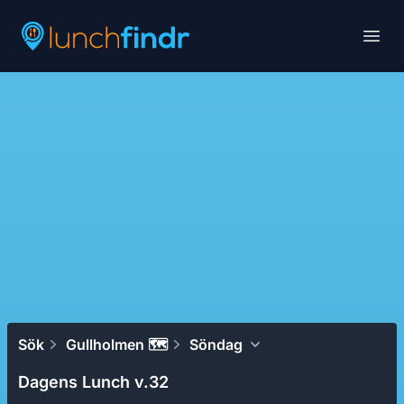
Lunchfindr
Open
Sök
Gullholmen 🗺
Söndag
Dagens Lunch v.32