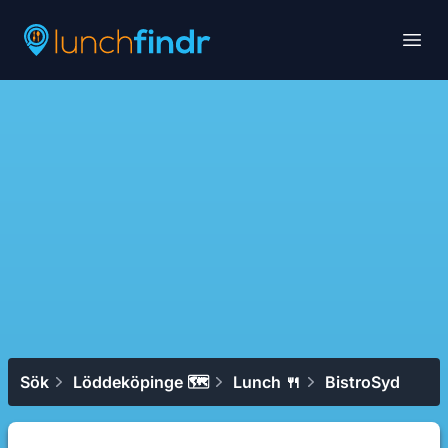
Lunchfindr
Open
Sök
Löddeköpinge 🗺
Lunch 🍴
BistroSyd