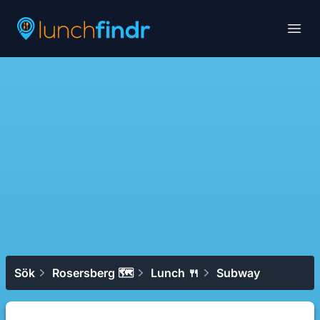
Lunchfindr
Open
Sök
Rosersberg 🗺
Lunch 🍴
Subway