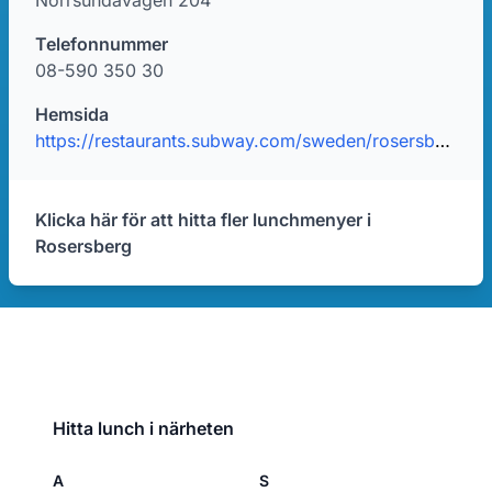
Norrsundavägen 204
Telefonnummer
08-590 350 30
Hemsida
https://restaurants.subway.com/sweden/rosersberg/norrsundavagen-204?utm_source=yxt-goog&utm_medium=local&utm_term=acq&utm_content=66261&utm_campaign=evergreen-2020
Klicka här för att hitta fler lunchmenyer i
Rosersberg
Hitta lunch i närheten
A
S