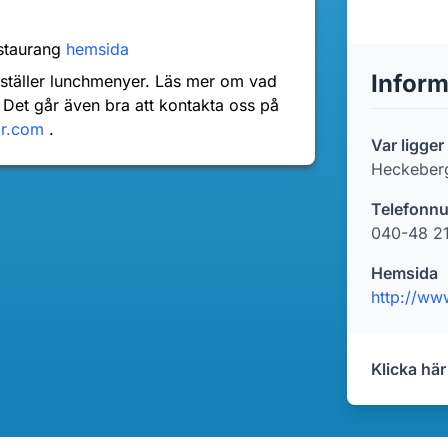
staurang
hemsida
Inform
nställer lunchmenyer. Läs mer om vad
 Det går även bra att kontakta oss på
dr.com
.
Var ligge
Heckeber
Telefonn
040-48 2
Hemsida
http://ww
Klicka här