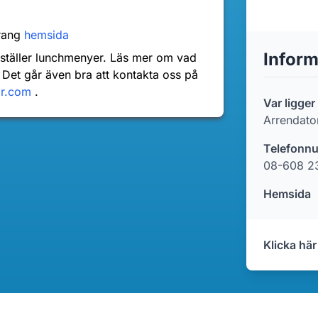
urang
hemsida
Inform
nställer lunchmenyer. Läs mer om vad
 Det går även bra att kontakta oss på
dr.com
.
Var ligge
Arrendato
Telefonn
08-608 2
Hemsida
Klicka här