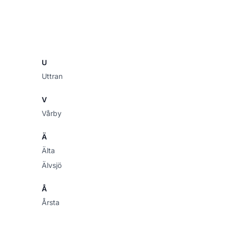
U
Uttran
V
Vårby
Ä
Älta
Älvsjö
Å
Årsta