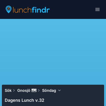
Lunchfindr
Open
Sök
Gnosjö 🗺
Söndag
Dagens Lunch v.32