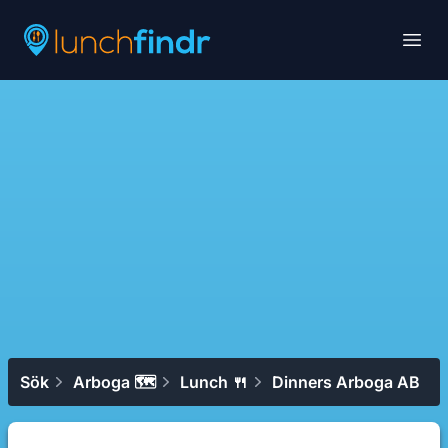
Lunchfindr
Open
Sök
Arboga 🗺
Lunch 🍴
Dinners Arboga AB