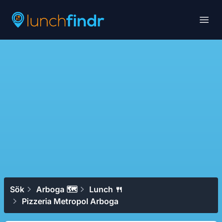
Lunchfindr
Open
Sök
Arboga 🗺
Lunch 🍴
Pizzeria Metropol Arboga