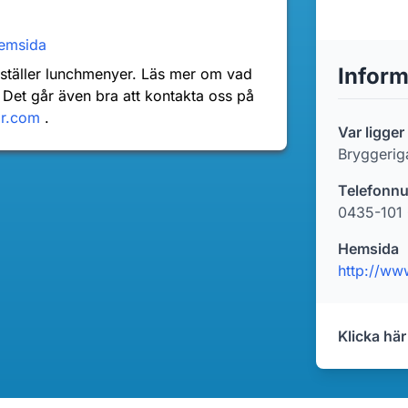
emsida
Inform
nställer lunchmenyer. Läs mer om vad
 Det går även bra att kontakta oss på
dr.com
.
Var ligge
Bryggerig
Telefonn
0435-101
Hemsida
http://ww
Klicka här