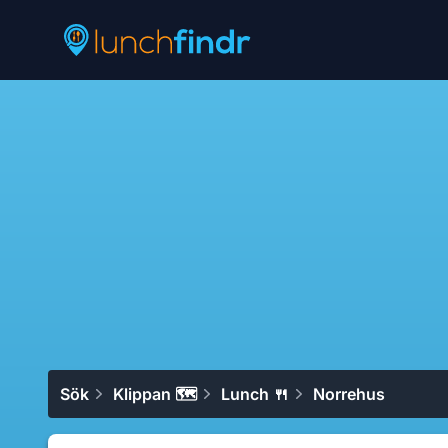
Lunchfindr
Sök
Klippan 🗺
Lunch 🍴
Norrehus