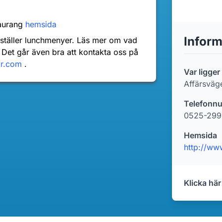
taurang
hemsida
Inform
nställer lunchmenyer. Läs mer om vad
 Det går även bra att kontakta oss på
dr.com
.
Var ligge
Affärsväg
Telefonn
0525-299
Hemsida
http://ww
Klicka här