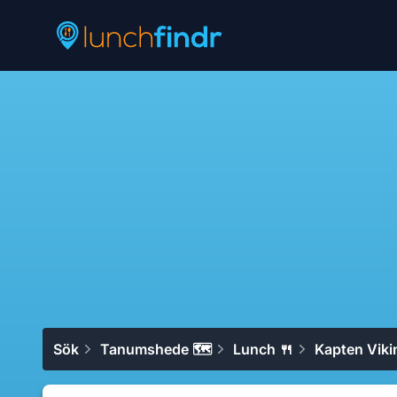
Lunchfindr
Sök
Tanumshede 🗺
Lunch 🍴
Kapten Viki