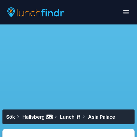
Lunchfindr
Open
Sök
Hallsberg 🗺
Lunch 🍴
Asia Palace