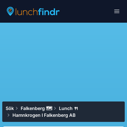
Lunchfindr
Open
Sök
Falkenberg 🗺
Lunch 🍴
Hamnkrogen I Falkenberg AB