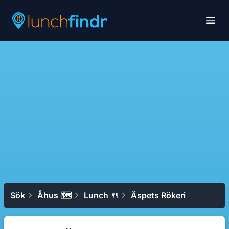
Lunchfindr
Open
Sök
Åhus 🗺
Lunch 🍴
Äspets Rökeri