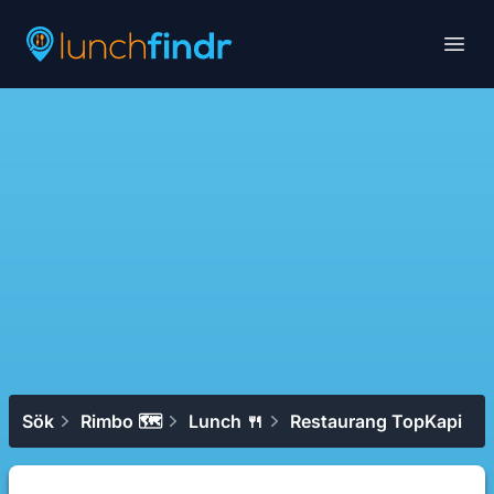
Lunchfindr
Open
Sök
Rimbo 🗺
Lunch 🍴
Restaurang TopKapi