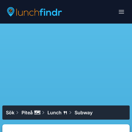
Lunchfindr
Open
Sök
Piteå 🗺
Lunch 🍴
Subway