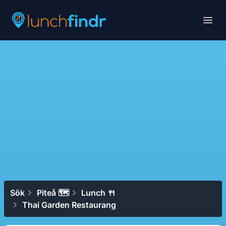
Lunchfindr
Open
Sök
Piteå 🗺
Lunch 🍴
Thai Garden Restaurang