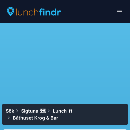
Lunchfindr
Open
Sök
Sigtuna 🗺
Lunch 🍴
Båthuset Krog & Bar